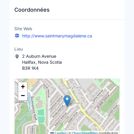
Coordonnées
Site Web
http://www.saintmarymagdalene.ca
Lieu
2 Auburn Avenue
Halifax, Nova Scotia
B3R 1K4
Lieu
+
−
Leaflet
|
©
OpenStreetMap
contributors