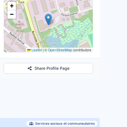
Lieu
+
−
Leaflet
|
©
OpenStreetMap
contributors
Share Profile Page
Services sociaux et communautaires