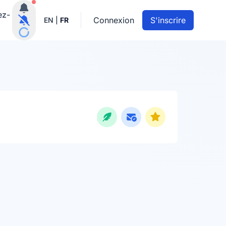
Notifications actives
ez-
Connexion
S'inscrire
EN
|
FR