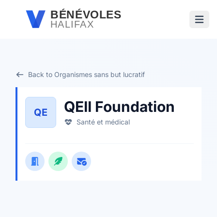
Passer au contenu principal
BÉNÉVOLES
HALIFAX
Ouvri
Back to Organismes sans but lucratif
QEII Foundation
QE
Santé et médical