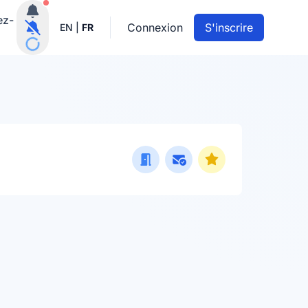
Notifications actives
ez-
Connexion
S'inscrire
EN
|
FR