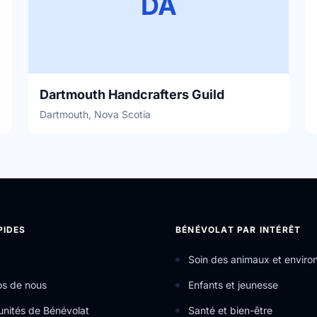
DA
Dartmouth Handcrafters Guild
Dartmouth, Nova Scotia
PIDES
BÉNÉVOLAT PAR INTÉRÊT
Soin des animaux et envir
os de nous
Enfants et jeunesse
nités de Bénévolat
Santé et bien-être