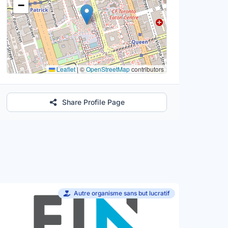
−
Leaflet
|
©
OpenStreetMap
contributors
Share Profile Page
Autre organisme sans but lucratif