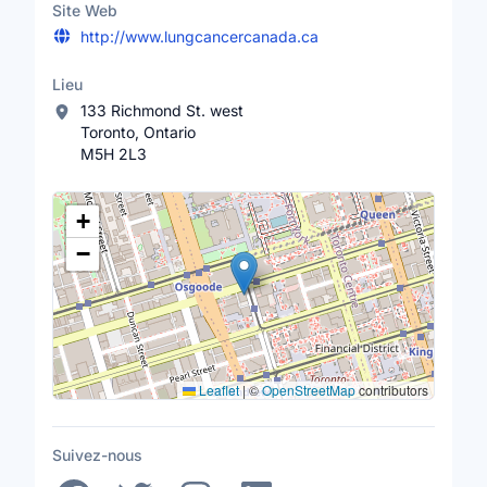
Site Web
http://www.lungcancercanada.ca
Lieu
133 Richmond St. west
Toronto, Ontario
M5H 2L3
Lieu
+
−
Leaflet
|
©
OpenStreetMap
contributors
Suivez-nous