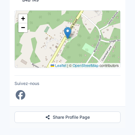
Lieu
+
−
Leaflet
|
©
OpenStreetMap
contributors
Suivez-nous
Share Profile Page