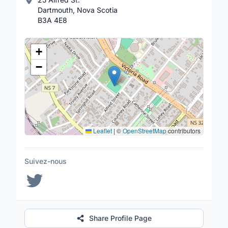
Dartmouth, Nova Scotia
B3A 4E8
Lieu
+
−
Leaflet
|
©
OpenStreetMap
contributors
Suivez-nous
Share Profile Page