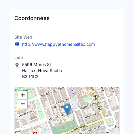
Coordonnées
Site Web
http://www.happyathomehalifax.com
Lieu
5596 Morris St
Halifax, Nova Scotia
B3J 1C2
Lieu
+
−