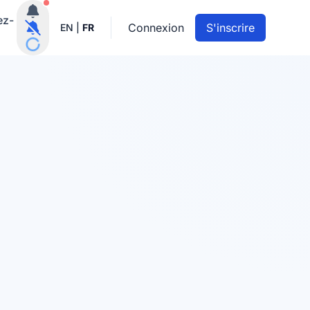
Notifications actives
ez-
Connexion
S'inscrire
EN
|
FR