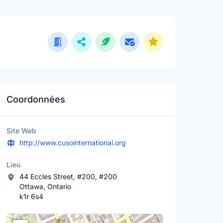
Coordonnées
Site Web
http://www.cusointernational.org
Lieu
44 Eccles Street, #200, #200
Ottawa, Ontario
k1r 6s4
Lieu