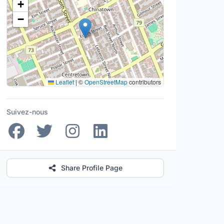
+
−
Leaflet
|
©
OpenStreetMap
contributors
Suivez-nous
Share Profile Page