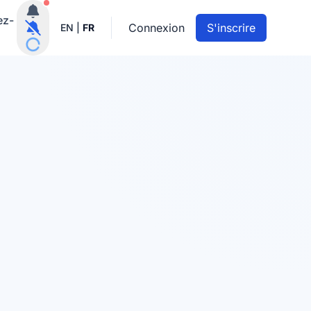
Notifications actives
ez-
Connexion
S'inscrire
EN
|
FR