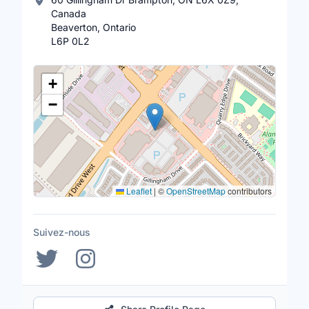
Canada
Beaverton, Ontario
L6P 0L2
Lieu
+
−
Leaflet
|
©
OpenStreetMap
contributors
Suivez-nous