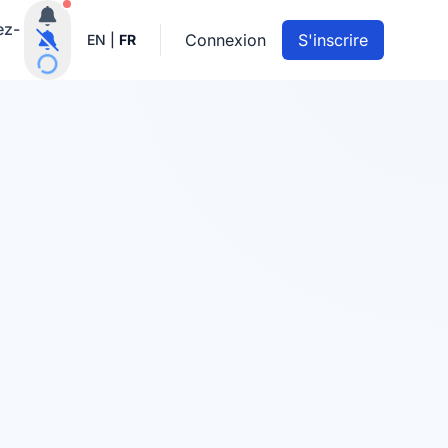
Notifications actives
ez-
Connexion
S'inscrire
EN
|
FR