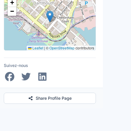
+
−
Leaflet
|
©
OpenStreetMap
contributors
Suivez-nous
Share Profile Page