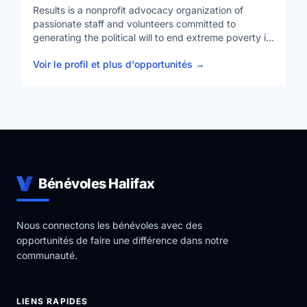
Results is a nonprofit advocacy organization of
passionate staff and volunteers committed to
generating the political will to end extreme poverty in
low- and middle-income countries. We focus our on
Voir le profil et plus d'opportunités
→
global health, access to quality education and
economic opportunities.
https://resultscanada.ca/what-we-do/
Bénévoles Halifax
Nous connectons les bénévoles avec des
opportunités de faire une différence dans notre
communauté.
LIENS RAPIDES