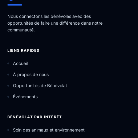
qualité et l’inclusion économique. Nous
concentrons notre énergie et nos efforts à
Nous connectons les bénévoles avec des
mobiliser les décideurs et décideuses
opportunités de faire une différence dans notre
politiques comme les chef.fe.s de partis,
communauté.
député.es, sénateurs et sénatrices, car ils et
elles détiennent le pouvoir d’améliorer les
politiques et de faire les investissements
LIENS RAPIDES
requis pour éradiquer l’extrême pauvreté.
Nous faisons aussi de la sensibilisation en
Accueil
écrivant des lettres ouvertes aux journaux, en
utilisant les médias sociaux, en collectant des
À propos de nous
fonds et bien plus. Souvent, la première étape
est d’attirer l’attention sur ces enjeux et de les
Opportunités de Bénévolat
faire connaître — et de maintenir la pression.
Événements
Cela peut sembler être un petit pas, mais les
actions s’accumulent et ont ainsi de l’impact.
engagement : 1 an minimum, 1-2 heures par
BÉNÉVOLAT PAR INTÉRÊT
semaine en moyenne structure de soutien :
Les bénévoles se réunissent (virtuellement) en
Soin des animaux et environnement
groupes locaux tous les mois et comptent sur