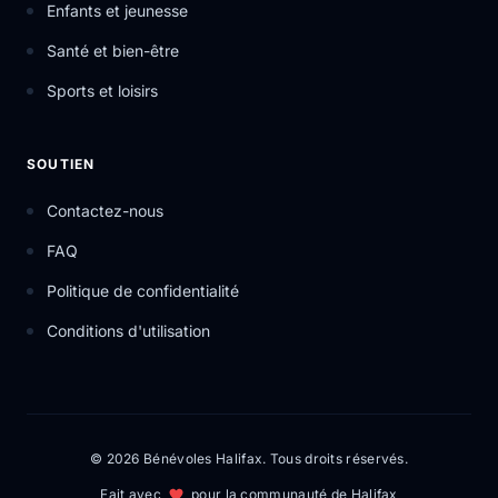
leur.s leader.s de groupe pour obtenir des
Enfants et jeunesse
conseils. Il est aussi recommandé d’assister à
Santé et bien-être
d’autres appels virtuels et webinaires dirigés
par les employées de Résultats. Vous êtes
Sports et loisirs
prêt.e à apprendre ce que signifie faire du
plaidoyer, en apprendre plus sur les causes et
solutions à l’extrême pauvreté, puis vous vous
SOUTIEN
engagez à passer à l’action à chaque mois?
Joignez-vous à nous! Inscrivez-vous en tant
Contactez-nous
que bénévole aujourd'hui!
FAQ
Politique de confidentialité
Conditions d'utilisation
© 2026 Bénévoles Halifax. Tous droits réservés.
Fait avec
pour la communauté de Halifax