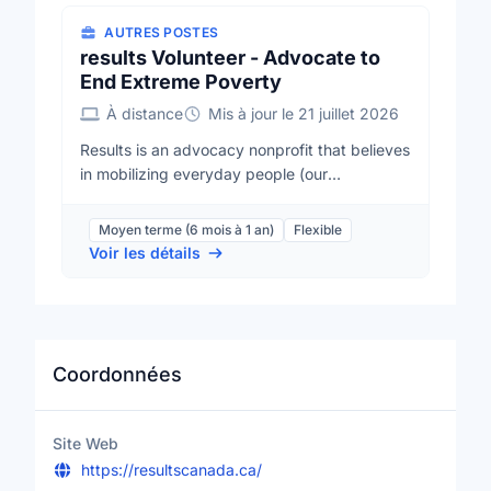
AUTRES POSTES
results Volunteer - Advocate to
End Extreme Poverty
À distance
Mis à jour le 21 juillet 2026
Results is an advocacy nonprofit that believes
in mobilizing everyday people (our
volunteers) to generate the political will to end
extreme poverty in low-and middle-income
Moyen terme (6 mois à 1 an)
Flexible
countries. We focus our work on global health,
Voir les détails
access to quality education and economic
opportunities. We direct our energy and
efforts at government decision makers like
party leaders, Members of Parliament and
senators because they have the power to
Coordonnées
improve policies and make the monetary
investments needed to end extreme poverty.
We also raise awareness by writing letters to
Site Web
the editor (LTEs) and op-eds, using social
https://resultscanada.ca/
media, fundraising and more. Oftentimes the