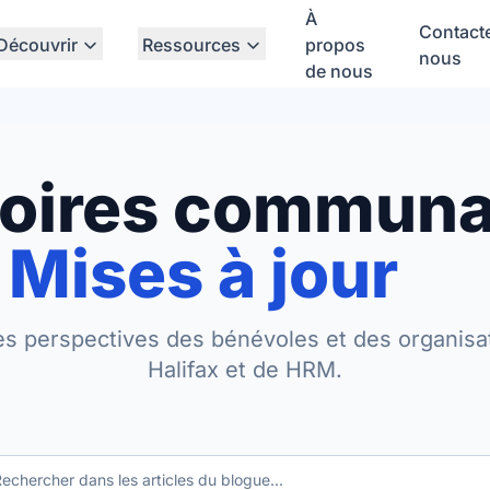
À
Contact
Découvrir
Ressources
propos
nous
de nous
toires communa
Mises à jour
es perspectives des bénévoles et des organisa
Halifax et de HRM.