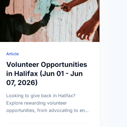
Article
Volunteer Opportunities
in Halifax (Jun 01 - Jun
07, 2026)
Looking to give back in Halifax?
Explore rewarding volunteer
opportunities, from advocating to end
poverty to supporting local seniors.
Find your perfect match today!