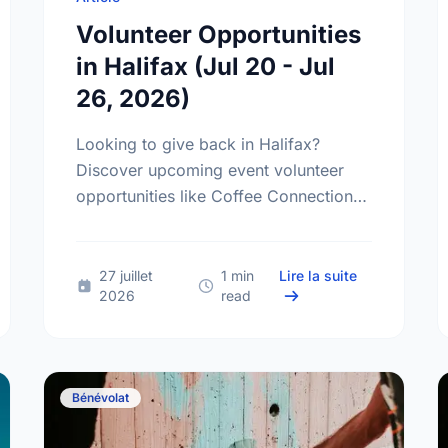
Volunteer Opportunities
in Halifax (Jul 20 - Jul
26, 2026)
Looking to give back in Halifax?
Discover upcoming event volunteer
opportunities like Coffee Connections
at the Halifax Forum and find your
perfect match today!
lunteer Opportunities in Halifax (Jul 27 - Aug 02, 2026)
sur Volunteer 
27 juillet
1 min
Lire la suite
2026
read
Bénévolat