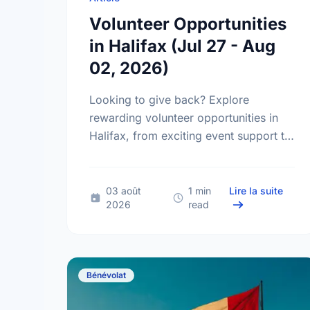
Volunteer Opportunities
in Halifax (Jul 27 - Aug
02, 2026)
Looking to give back? Explore
rewarding volunteer opportunities in
Halifax, from exciting event support to
research and administrative roles. Find
your perfect match today!
sur Vo
03 août
1 min
Lire la suite
2026
read
Bénévolat