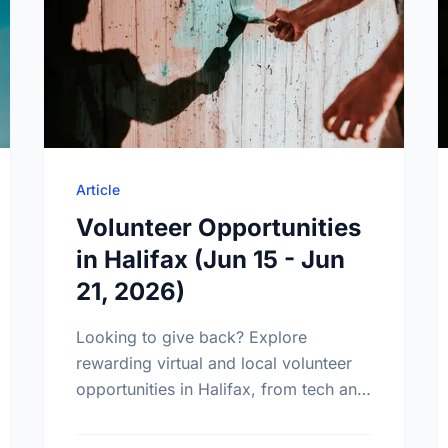
Article
Volunteer Opportunities
in Halifax (Jun 15 - Jun
21, 2026)
Looking to give back? Explore
rewarding virtual and local volunteer
opportunities in Halifax, from tech and
teaching roles to community events.
Find your perfect match today!