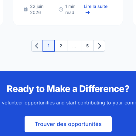
he True Heart of Canada Day: Building Community Together
sur Volunteer 
22 juin
1 min
Lire la suite
2026
read
1
2
…
5
Précédent
Suivant
Ready to Make a Difference?
 volunteer opportunities and start contributing to your com
Trouver des opportunités