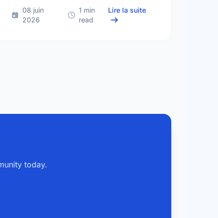
Opportunities in Halifax (Jun 15 - Jun 21, 2026)
sur Volunteer Opportun
08 juin
1 min
Lire la suite
2026
read
munity today.