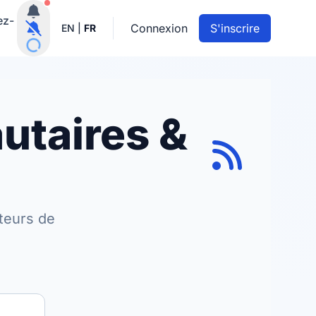
Notifications actives
ez-
Connexion
S'inscrire
EN
|
FR
utaires &
teurs de