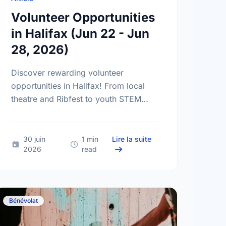
Volunteer Opportunities
in Halifax (Jun 22 - Jun
28, 2026)
Discover rewarding volunteer
opportunities in Halifax! From local
theatre and Ribfest to youth STEM
challenges, find the perfect way to
give back to your community today.
Opportunities in Halifax (Jul 20 - Jul 26, 2026)
sur Volunteer Opportun
30 juin
1 min
Lire la suite
2026
read
Bénévolat