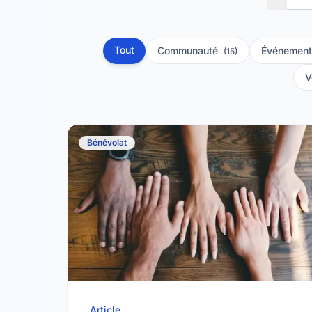
Tout
Communauté
Événement
(15)
V
Bénévolat
Article