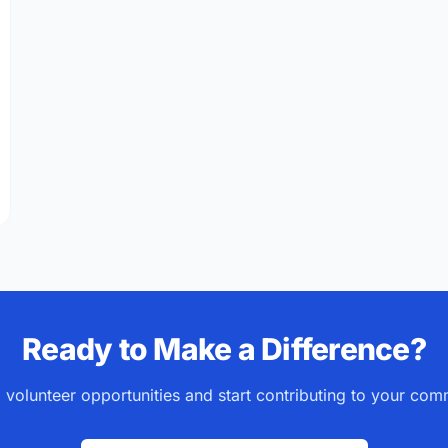
Y 2026: Why This Year Matters for Volunteers
Ready to Make a Difference?
 volunteer opportunities and start contributing to your com