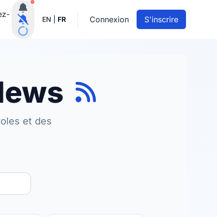
Notifications actives
ez-
Connexion
S'inscrire
EN
|
FR
 News
oles et des