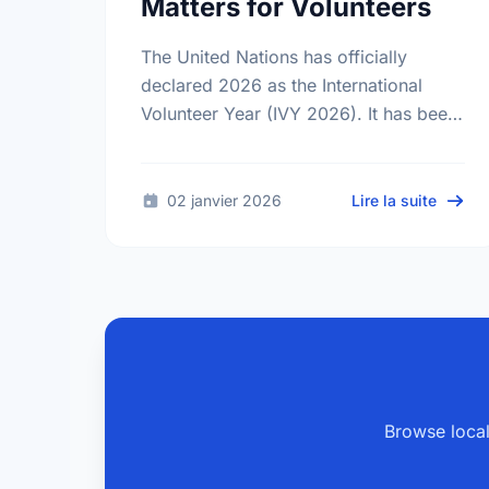
Matters for Volunteers
The United Nations has officially
declared 2026 as the International
Volunteer Year (IVY 2026). It has been
25 years since the last global
celebration of volunteers. Find out
what this …
sur IV
02 janvier 2026
Lire la suite
Browse local