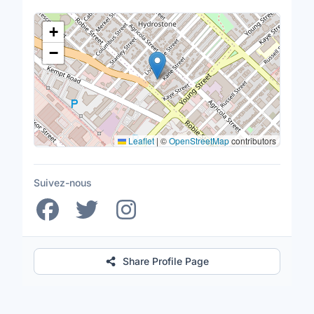
Lieu
+
−
Leaflet
|
©
OpenStreetMap
contributors
Suivez-nous
Share Profile Page