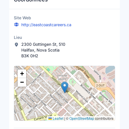
Site Web
http://eastcoastcareers.ca
Lieu
2300 Gottingen St, 510
Halifax, Nova Scotia
B3K 0H2
Lieu
+
−
Leaflet
|
©
OpenStreetMap
contributors