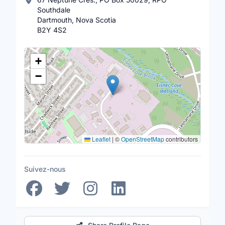
Southdale
Dartmouth, Nova Scotia
B2Y 4S2
Lieu
+
−
Leaflet
|
©
OpenStreetMap
contributors
Suivez-nous