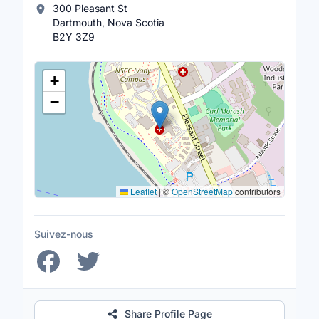
300 Pleasant St
Dartmouth, Nova Scotia
B2Y 3Z9
Lieu
+
−
Leaflet
|
©
OpenStreetMap
contributors
Suivez-nous
Share Profile Page