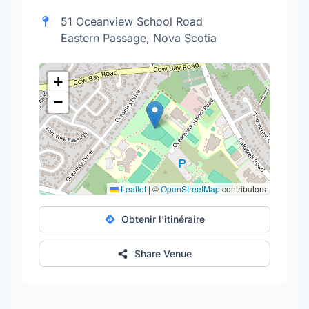
51 Oceanview School Road
Eastern Passage, Nova Scotia
+
−
Leaflet
|
©
OpenStreetMap
contributors
Obtenir l'itinéraire
Share Venue