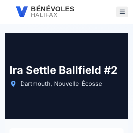
Passer au contenu principal
BÉNÉVOLES
HALIFAX
Ouvri
Ira Settle Ballfield #2
Dartmouth, Nouvelle-Écosse