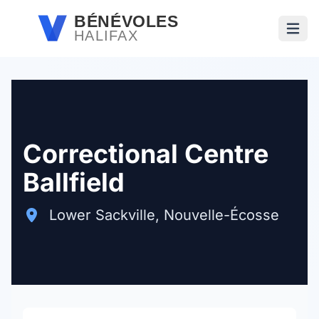
Passer au contenu principal
BÉNÉVOLES
HALIFAX
Ouvri
Correctional Centre
Ballfield
Lower Sackville, Nouvelle-Écosse