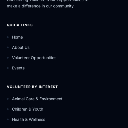
mobiliser les décideurs et décideuses
make a difference in our community.
politiques comme les chef.fe.s de partis,
député.es, sénateurs et sénatrices, car ils et
elles détiennent le pouvoir d’améliorer les
QUICK LINKS
politiques et de faire les investissements
requis pour éradiquer l’extrême pauvreté.
Home
Nous faisons aussi de la sensibilisation en
écrivant des lettres ouvertes aux journaux, en
About Us
utilisant les médias sociaux, en collectant des
fonds et bien plus. Souvent, la première étape
Volunteer Opportunities
est d’attirer l’attention sur ces enjeux et de les
Events
faire connaître — et de maintenir la pression.
Cela peut sembler être un petit pas, mais les
actions s’accumulent et ont ainsi de l’impact.
VOLUNTEER BY INTEREST
engagement : 1 an minimum, 1-2 heures par
semaine en moyenne structure de soutien :
Animal Care & Environment
Les bénévoles se réunissent (virtuellement) en
groupes locaux tous les mois et comptent sur
Children & Youth
leur.s leader.s de groupe pour obtenir des
Health & Wellness
conseils. Il est aussi recommandé d’assister à
d’autres appels virtuels et webinaires dirigés