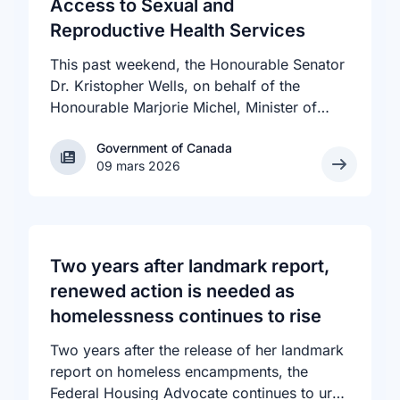
Access to Sexual and
Reproductive Health Services
This past weekend, the Honourable Senator
Dr. Kristopher Wells, on behalf of the
Honourable Marjorie Michel, Minister of
Health, announced an investment of almost
Government of Canada
Government of Canada
$600,000 to support the delivery of
09 mars 2026
inclusive, culturally sensitive SRH services
and resources to the communities across
the country that need them. The
announcement took place at the Positive
Light Gala in Edmonton, AB, held in support
Two years after landmark report,
of building a more inclusive and accepting
renewed action is needed as
society for all, including people living with
homelessness continues to rise
HIV.
Two years after the release of her landmark
report on homeless encampments, the
Federal Housing Advocate continues to urge